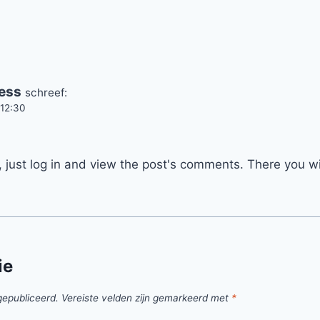
ess
schreef:
 12:30
.
just log in and view the post's comments. There you wil
ie
gepubliceerd.
Vereiste velden zijn gemarkeerd met
*