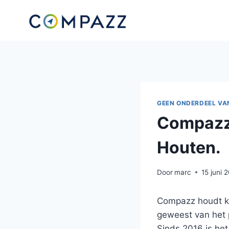
Doorgaan
naar
inhoud
GEEN ONDERDEEL VA
Compazz 
Houten.
Door
marc
15 juni 
Compazz houdt kan
geweest van het 
Sinds 2016 is het