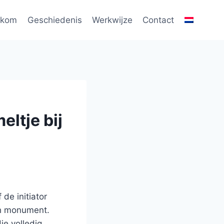
lkom
Geschiedenis
Werkwijze
Contact
ltje bij
de initiator
ch monument.
ie volledig