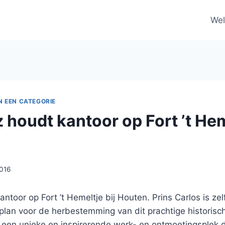
We
N EEN CATEGORIE
houdt kantoor op Fort ’t Heme
2016
toor op Fort ’t Hemeltje bij Houten. Prins Carlos is zelf 
plan voor de herbestemming van dit prachtige historis
 een unieke en inspirerende werk- en ontmoetingsplek d